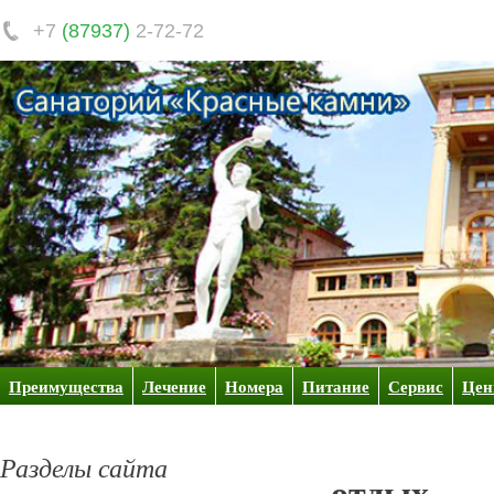
+7
(87937)
2-72-72
Преимущества
Лечение
Номера
Питание
Сервис
Це
Разделы сайта
отдых