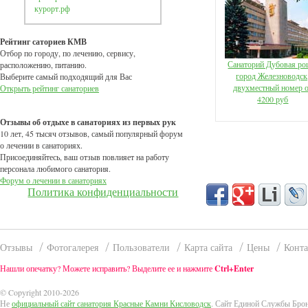
курорт.рф
Рейтинг саториев КМВ
Отбор по городу, по лечению, сервису,
Санаторий Дубовая ро
расположению, питанию.
город Железноводск
Выберите самый подходящий для Вас
двухместный номер 
Открыть рейтинг санаториев
4200 руб
Отзывы об отдыхе в санаториях из первых рук
10 лет, 45 тысяч отзывов, самый популярный форум
о лечении в санаториях.
Присоединяйтесь, ваш отзыв повлияет на работу
персонала любимого санатория.
Форум о лечении в санаториях
Политика конфиденциальности
Отзывы
Фотогалерея
Пользователи
Карта сайта
Цены
Конт
Нашли опечатку? Можете исправить? Выделите ее и нажмите
Ctrl+Enter
© Copyright 2010-2026
Не
официальный сайт санатория Красные Камни Кисловодск
. Сайт Единой Службы Бро