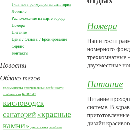
Главные преимущества санатория
Лечение
Расположение на карте города
Номера
Номера
Питание
Цены / Отзывы / Бронирование
Наши гости разм
Сервис
номерного фонда
Контакты
трехкомнатные «
Новости
двухместные но
Облако тегов
Питание
преимущества
отличительные особенности
кавказ
особенности
Питание проходи
кисловодск
системе. В здра
«красные
санаторий
приготовленные 
дизайн красивог
камни»
диагностика
лечебные