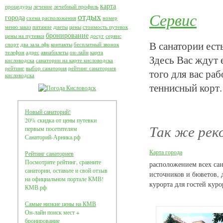
карта
процедуры
лечение
лечебный профиль
Сервис
отдых
города
схема расположения
номер
меню заказ
питание
диеты
цены
стоимость путевок
бронирование
цены на путевки
досуг
сервис
В санатории ест
спорт
два зала лфк
контакты
бесплатный звонок
телефон
адрес
авиабилеты
он-лайн
карта
Здесь Вас ждут
кисловодска
санатории на карте кисловодска
рейтинг
выбор санатория
рейтинг санаториев
того для вас раб
кисловодска
теннисный корт.
Новый санаторий!
20% скидка от цены путевки
Так же рек
первым посетителям
Санаторий-Арника.рф
Карта города
Рейтинг санаториев
Посмотрите рейтинг, сравните
расположением всех сан
санатории, оставьте и свой отзыв
источников и бюветов, 
на официальном портале КМВ!
курорта для гостей куро
КМВ.рф
Самые низкие цены на КМВ
Он-лайн поиск мест +
бронирование