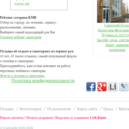
курорт.рф
Рейтинг саториев КМВ
Отбор по городу, по лечению, сервису,
Санаторий Геоло
расположению, питанию.
Казахстана Железнов
Выберите самый подходящий для Вас
Путевка от 1815 р
Открыть рейтинг санаториев
бассейн, сауна, собст
бювет, оширная
территория
Отзывы об отдыхе в санаториях из первых рук
10 лет, 45 тысяч отзывов, самый популярный форум
о лечении в санаториях.
Присоединяйтесь, ваш отзыв повлияет на работу
персонала любимого санатория.
Форум о лечении в санаториях
Политика конфиденциальности
Отзывы
Фотогалерея
Пользователи
Карта сайта
Цены
Конт
Нашли опечатку? Можете исправить? Выделите ее и нажмите
Ctrl+Enter
© Copyright 2010-2026