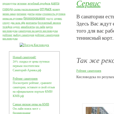
Сервис
карта
процедуры
лечение
лечебный профиль
отдых
города
схема расположения
номер
меню заказ
питание
диеты
цены
стоимость путевок
В санатории ест
бронирование
цены на путевки
досуг
сервис
Здесь Вас ждут
спорт
два зала лфк
контакты
бесплатный звонок
телефон
адрес
авиабилеты
он-лайн
карта
того для вас раб
кисловодска
санатории на карте кисловодска
рейтинг
выбор санатория
рейтинг санаториев
теннисный корт.
кисловодска
Новый санаторий!
Так же рек
20% скидка от цены путевки
первым посетителям
Санаторий-Арника.рф
Рейтинг санаториев
Кисловодска по результ
Рейтинг санаториев
Посмотрите рейтинг, сравните
санатории, оставьте и свой отзыв
на официальном портале КМВ!
КМВ.рф
Самые низкие цены на КМВ
Он-лайн поиск мест +
бронирование