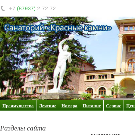
+7
(87937)
2-72-72
Преимущества
Лечение
Номера
Питание
Сервис
Це
Разделы сайта
кавказ