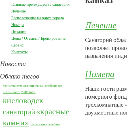
Главные преимущества санатория
Лечение
Расположение на карте города
Лечение
Номера
Питание
Цены / Отзывы / Бронирование
Санаторий обла
Сервис
позволяет прово
Контакты
назначения инди
Новости
Номера
Облако тегов
преимущества
отличительные особенности
Наши гости разм
кавказ
особенности
номерного фонда
кисловодск
трехкомнатные «
«красные
санаторий
двухместные но
камни»
диагностика
лечебные